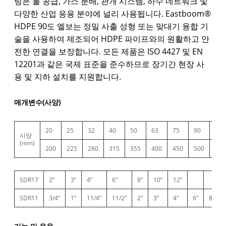
팅은 물 공급, 가스 분배, 관개 시스템, 하수 네트워크 및
다양한 산업 응용 분야에 널리 사용됩니다. Eastboom®
HDPE 90도 엘보는 정밀 사출 성형 또는 맞대기 융합 기
술을 사용하여 제조되어 HDPE 파이프와의 원활하고 안
전한 연결을 보장합니다. 모든 제품은 ISO 4427 및 EN
12201과 같은 국제 표준을 준수하므로 장기간 현장 사
용 및 지하 설치를 지원합니다.
매개변수(사양)
20
25
32
40
50
63
75
90
110
사양
(mm)
200
225
280
315
355
400
450
500
560
SDR17
2”
3”
4”
6”
8”
10”
12”
SDR11
3/4”
1”
11/4”
11/2”
2”
3”
4”
6”
8”